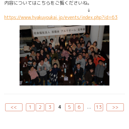
内容についてはこちらをご覧くださいね。
↓
https://www.hyakuyoukai.jp/events/index.php?id=63
4
...
<<
1
2
3
5
6
13
>>